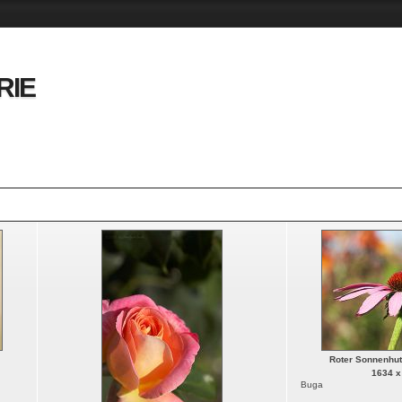
RIE
Roter Sonnenhut
1634 x
Buga