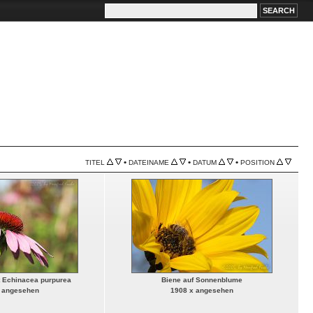
•
•
•
TITEL
DATEINAME
DATUM
POSITION
 Echinacea purpurea
Biene auf Sonnenblume
 angesehen
1908 x angesehen