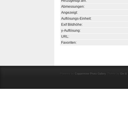
Hinzugefügt am:
Abmessungen:
Angezeigt:
Auflösungs-Einheit:
Exif Bildhöhe:
y-Auflösung:
URL:
Favoriten:
Powered by
Coppermine Photo Gallery
. Theme by
Gin & 