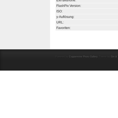
Exif Bildhöhe:
FlashPix Version:
ISO:
y-Auflösung:
URL:
Favoriten:
Powered by
Coppermine Photo Gallery
. Theme by
Gin & 