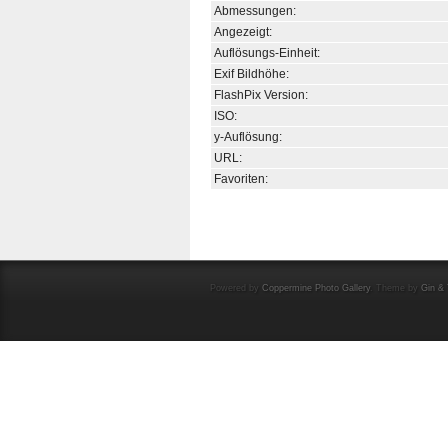
Abmessungen:
Angezeigt:
Auflösungs-Einheit:
Exif Bildhöhe:
FlashPix Version:
ISO:
y-Auflösung:
URL:
Favoriten:
Powered by
Coppermine Photo Gallery
. Theme by
Gin & 