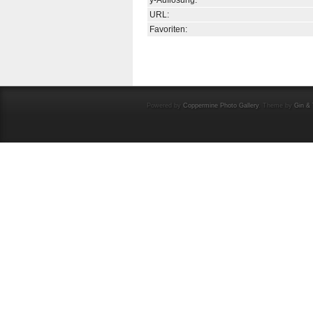
y-Auflösung:
URL:
Favoriten:
Powered by
Coppermine Photo Gallery
. Theme by
Gin & 