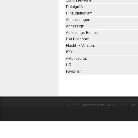
Schlüsselwörter:
Dateigröße:
Hinzugefügt am:
Abmessungen:
Angezeigt:
Auflösungs-Einheit:
Exif Bildhöhe:
FlashPix Version:
ISO:
y-Auflösung:
URL:
Favoriten:
Powered by
Coppermine Photo Gallery
. Theme by
Gin & 