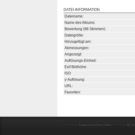
DATEI-INFORMATION
Dateiname:
Name des Albums:
Bewertung (98 Stimmen):
Dateigröße:
Hinzugefügt am:
Abmessungen:
Angezeigt:
Auflösungs-Einheit:
Exif Bildhöhe:
ISO:
y-Auflösung:
URL:
Favoriten:
Powered by
Coppermine Photo Gallery
. Theme by
Gin & 