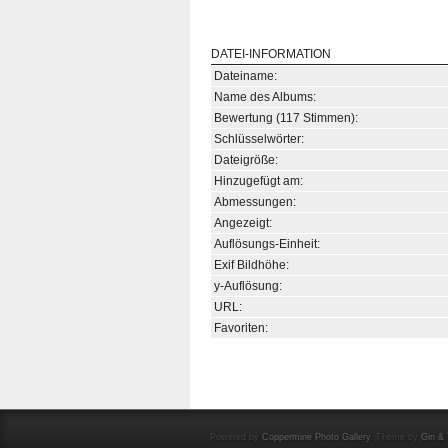
DATEI-INFORMATION
Dateiname:
Name des Albums:
Bewertung (117 Stimmen):
Schlüsselwörter:
Dateigröße:
Hinzugefügt am:
Abmessungen:
Angezeigt:
Auflösungs-Einheit:
Exif Bildhöhe:
y-Auflösung:
URL:
Favoriten:
Powered by
Coppermine Photo Gallery
. Theme by
Gin & 