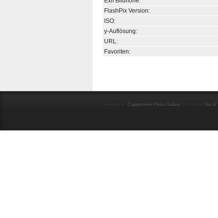
Exif Bildhöhe:
FlashPix Version:
ISO:
y-Auflösung:
URL:
Favoriten:
Powered by
Coppermine Photo Gallery
. Theme by
Gin & 