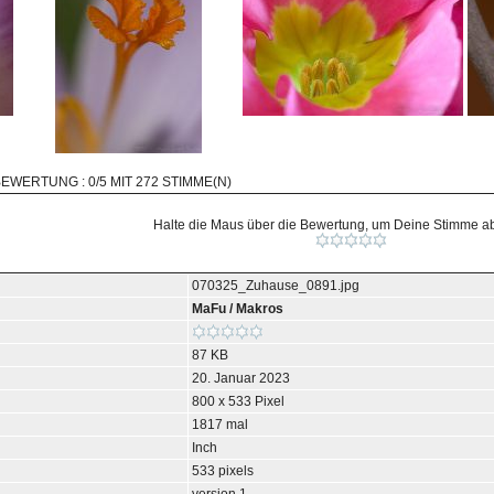
BEWERTUNG : 0/5 MIT 272 STIMME(N)
Halte die Maus über die Bewertung, um Deine Stimme 
070325_Zuhause_0891.jpg
MaFu
/
Makros
87 KB
20. Januar 2023
800 x 533 Pixel
1817 mal
Inch
533 pixels