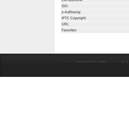
Exif Bildhöhe:
ISO:
y-Auflösung:
IPTC Copyright:
URL:
Favoriten:
Powered by
Coppermine Photo Gallery
. Theme by
Gin & 