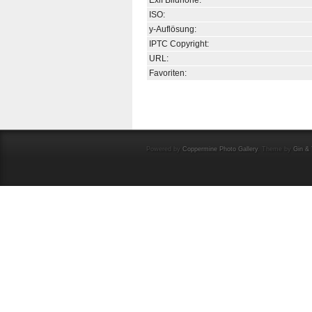
Exif Bildhöhe:
ISO:
y-Auflösung:
IPTC Copyright:
URL:
Favoriten:
Powered by
Coppermine Photo Gallery
. Theme by
Gin & 