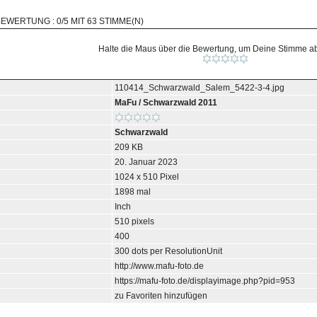
BEWERTUNG : 0/5 MIT 63 STIMME(N)
Halte die Maus über die Bewertung, um Deine Stimme 
110414_Schwarzwald_Salem_5422-3-4.jpg
MaFu
/
Schwarzwald 2011
Schwarzwald
209 KB
20. Januar 2023
1024 x 510 Pixel
1898 mal
Inch
510 pixels
400
300 dots per ResolutionUnit
http://www.mafu-foto.de
https://mafu-foto.de/displayimage.php?pid=953
zu Favoriten hinzufügen