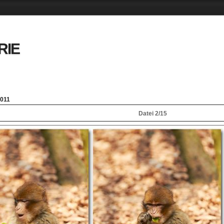
RIE
011
Datei 2/15