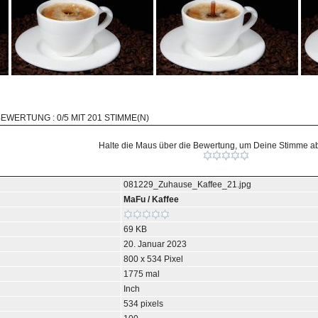
BEWERTUNG : 0/5 MIT 201 STIMME(N)
Halte die Maus über die Bewertung, um Deine Stimme 
081229_Zuhause_Kaffee_21.jpg
MaFu
/
Kaffee
69 KB
20. Januar 2023
800 x 534 Pixel
1775 mal
Inch
534 pixels