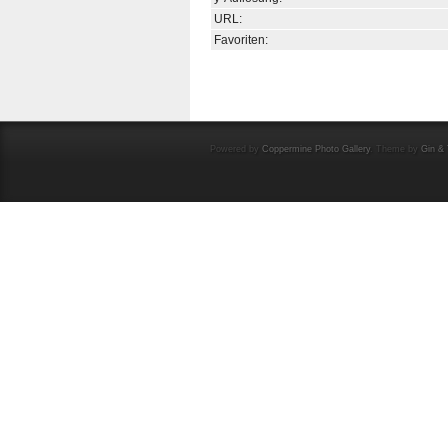
URL:
Favoriten:
Powered by
Coppermine Photo Gallery
. Theme by
Gin & 