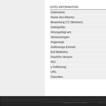
DATEI-INFORMATION
Dateiname:
Name des Albums:
Bewertung (72 Stimmen):
Dateigröße:
Hinzugefügt am:
Abmessungen:
Angezeigt:
Auflösungs-Einheit:
Exif Bildhöhe:
FlashPix Version:
ISO:
y-Auflösung:
URL:
Favoriten:
Powered by
Coppermine Photo Gallery
. Theme by
Gin & 