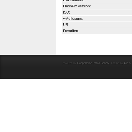
Exif Bildhöhe:
FlashPix Version:
ISO:
y-Auflösung:
URL:
Favoriten:
Powered by
Coppermine Photo Gallery
. Theme by
Gin & 