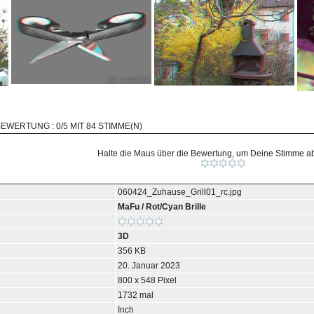
BEWERTUNG : 0/5 MIT 84 STIMME(N)
Halte die Maus über die Bewertung, um Deine Stimme 
060424_Zuhause_Grill01_rc.jpg
MaFu
/
Rot/Cyan Brille
3D
356 KB
20. Januar 2023
800 x 548 Pixel
1732 mal
Inch