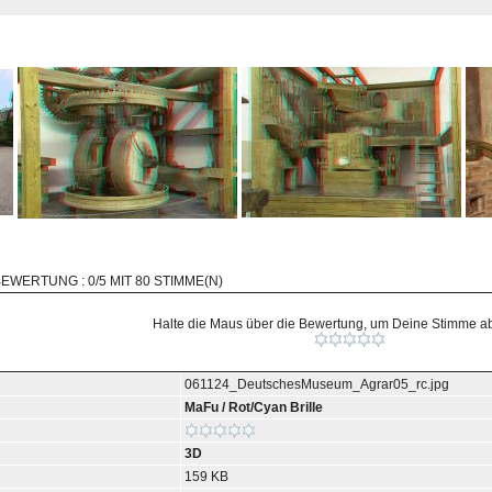
BEWERTUNG : 0/5 MIT 80 STIMME(N)
Halte die Maus über die Bewertung, um Deine Stimme 
061124_DeutschesMuseum_Agrar05_rc.jpg
MaFu
/
Rot/Cyan Brille
3D
159 KB