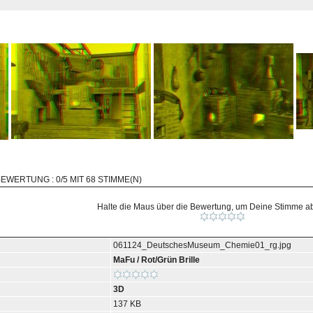
BEWERTUNG : 0/5 MIT 68 STIMME(N)
Halte die Maus über die Bewertung, um Deine Stimme 
061124_DeutschesMuseum_Chemie01_rg.jpg
MaFu
/
Rot/Grün Brille
3D
137 KB