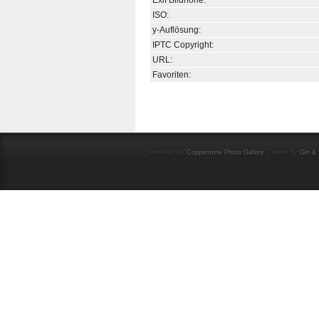
Exif Bildhöhe:
ISO:
y-Auflösung:
IPTC Copyright:
URL:
Favoriten:
Powered by
Coppermine Photo Gallery
. Theme by
Gin & 