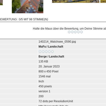
BEWERTUNG : 0/5 MIT 98 STIMME(N)
Halte die Maus über die Bewertung, um Deine Stimme 
140214_Walchsee_0590.jpg
MaFu
/
Landschaft
Berge
/
Landschaft
135 KB
20. Januar 2023
800 x 450 Pixel
1546 mal
Inch
450 pixels
version 1
200
72 dots per ResolutionUnit