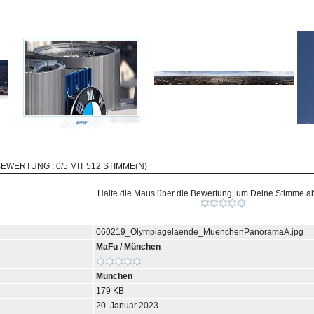
BEWERTUNG : 0/5 MIT 512 STIMME(N)
Halte die Maus über die Bewertung, um Deine Stimme 
060219_Olympiagelaende_MuenchenPanoramaA.jpg
MaFu
/
München
München
179 KB
20. Januar 2023