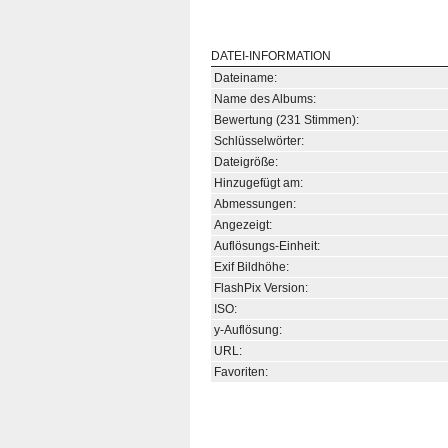
DATEI-INFORMATION
Dateiname:
Name des Albums:
Bewertung (231 Stimmen):
Schlüsselwörter:
Dateigröße:
Hinzugefügt am:
Abmessungen:
Angezeigt:
Auflösungs-Einheit:
Exif Bildhöhe:
FlashPix Version:
ISO:
y-Auflösung:
URL:
Favoriten: