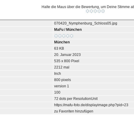
Halte die Maus über die Bewertung, um Deine Stimme 
070420_Nymphenburg_Schloss05.jpg
MaFu
/
München
München
63 KB
20. Januar 2023
535 x 800 Pixel
2212 mal
Inch
800 pixels
version 1
100
72 dots per ResolutionUnit
https://mafu-foto.de/displayimage.php?pid=23
zu Favoriten hinzufügen